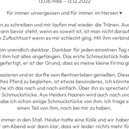
13.06.1988 – 13.12.2022
für immer unvergessen und für immer im Herzen ♥
len zu schreiben und mir laufen mal wieder die Tränen. 
nn bevor steht, wenn es soweit ist, ist man nicht darau
n Zufluchtsort wenn es mir schlecht ging. Mit ihm verbin
bin unendlich dankbar. Dankbar für jeden einzelnen Tag 
 Mit ihm hat alles angefangen. Das erste Schmuckstück hab
gefertigt, er ist der Grund, dass es meine kleine Firma gi
azieren und er durfte sein Rentnerleben genießen. Diese 
altes Pferd zu begleiten, ist etwas besonderes. Ich könnt
he ich das nach und nach einfach. Über ihn zu sprechen/s
 Schmuckstücke. Aus Heidurs Haaren wird auch nach und
abe ich schon einige Schmuckstücke von ihm. Ich trage si
einen Teil von ihm, noch bei mir zu haben.
mmer in den Stall. Heidur hatte eine Kolik und wir haben
am Abend war dann klar, dass wir leider nichts mehr für 