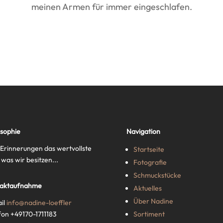
meinen Armen für immer eingeschlafen.
osophie
Navigation
 Erinnerungen das wertvollste
Startseite
 was wir besitzen...
Fotografie
Schmuckstücke
taktaufnahme
Aktuelles
Über Nadine
il
info@nadine-loeffler
Sortiment
fon +49170-1711183