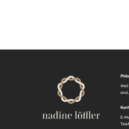
Phil
Weil
sind,
Kon
E-Ma
Tele