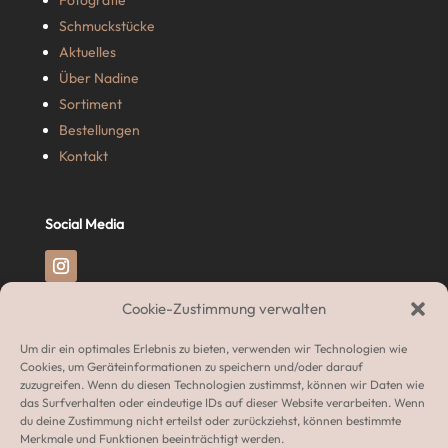
Fotografie
Schmuckstücke
Aktuelles
Über Nadine
Sortiment
Bestellungen
Kontakt
Social Media
Cookie-Zustimmung verwalten
Rechtliches
Um dir ein optimales Erlebnis zu bieten, verwenden wir Technologien wie
Impressum
Cookies, um Geräteinformationen zu speichern und/oder darauf
zuzugreifen. Wenn du diesen Technologien zustimmst, können wir Daten wie
Datenschutzerklärung
das Surfverhalten oder eindeutige IDs auf dieser Website verarbeiten. Wenn
Widerrufsrecht
du deine Zustimmung nicht erteilst oder zurückziehst, können bestimmte
Merkmale und Funktionen beeinträchtigt werden.
AGB