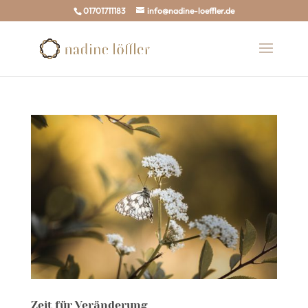
01701711183
info@nadine-loeffler.de
Zeit für Veränderung