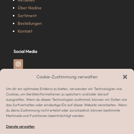
Über Nadine
Sortiment
Bestellungen
Kontakt
Social Media
Cookie-Zustimmung verwalten
Rechtliches
Um dir ein optimales Erlebnis zu bieten, verwenden wir Technologien wie
Impressum
Cookies, um Geräteinformationen zu speichern und/oder darauf
zuzugreifen. Wenn du diesen Technologien zustimmst, können wir Daten wie
Datenschutzerklärung
das Surfverhalten oder eindeutige IDs auf dieser Website verarbeiten. Wenn
Widerrufsrecht
du deine Zustimmung nicht erteilst oder zurückziehst, können bestimmte
Merkmale und Funktionen beeinträchtigt werden.
AGB
Cookie Richtlinien (EU)
Dienste verwalten