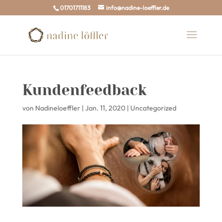
01701711183
info@nadine-loeffler.de
Kundenfeedback
von
Nadineloeffler
|
Jan. 11, 2020
|
Uncategorized